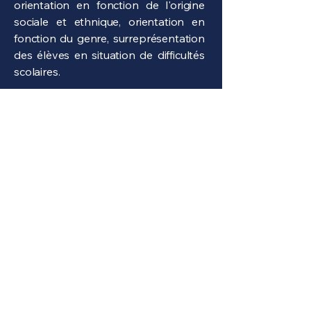
orientation en fonction de l'origine
sociale et ethnique, orientation en
fonction du genre, surreprésentation
des élèves en situation de difficultés
scolaires.
Une voie pour tous contribue à la
revalorisation de la voie
professionnelle, à la mise en lumière
de ses problématiques particulières
ainsi qu'à l'élaboration de solutions
concrètes pour le réparer.
En savoir plus sur nous
Les Pros d'Or